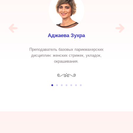
ировна
Аджаева Зухра
Бибик
ижек,
Преподаватель базовых парикмахерских
Преподав
в школе
дисциплин: женских стрижек, укладок,
универс
окрашивания.
блок). 