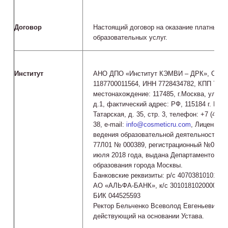
Договор
Настоящий договор на оказание платных
образовательных услуг.
Институт
АНО ДПО «Институт КЭМВИ – ДРК», ОГР
1187700011564, ИНН 7728434782, КПП 7728
местонахождение: 117485, г.Москва, ул.Во
д.1, фактический адрес: РФ, 115184 г. Моск
Татарская, д. 35, стр. 3, телефон: +7 (495) 
38, e-mail:
info@cosmeticru.com
, Лицензия 
ведения образовательной деятельности се
77Л01 № 000389, регистрационный №03951
июля 2018 года, выдана Департаментом
образования города Москвы.
Банковские реквизиты: р/с 40703810101880
АО «АЛЬФА-БАНК», к/с 3010181020000000
БИК 044525593
Ректор Бельченко Всеволод Евгеньевич,
действующий на основании Устава.