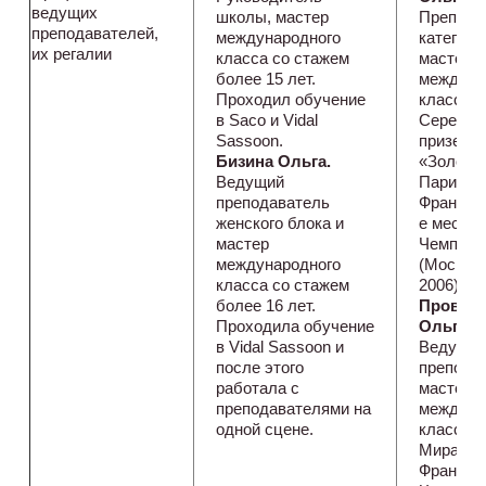
ведущих
школы, мастер
Препода
преподавателей,
международного
категор
их регалии
класса со стажем
мастер
более 15 лет.
междуна
Проходил обучение
класса.
в Saco и Vidal
Серебря
Sassoon.
призер 
Бизина Ольга.
«Золотая
Ведущий
Парижа»
преподаватель
Франция 
женского блока и
е место 
мастер
Чемпион
международного
(Москва,
класса со стажем
2006).
более 16 лет.
Провот
Проходила обучение
Ольга.
в Vidal Sassoon и
Ведущи
после этого
препода
работала с
мастер
преподавателями на
междуна
одной сцене.
класса. 
Мира (П
Франция 