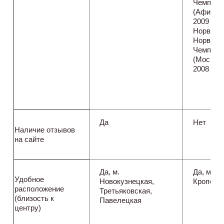
Чемпион
(Афины,
2009 г.),
Норвегии
Норвегия 
Чемпион
(Москва,
2008 г.).
Да
Нет
Наличие отзывов
на сайте
Да, м.
Да, м.
Удобное
Новокузнецкая,
Кропотк
расположение
Третьяковская,
(близость к
Павелецкая
центру)