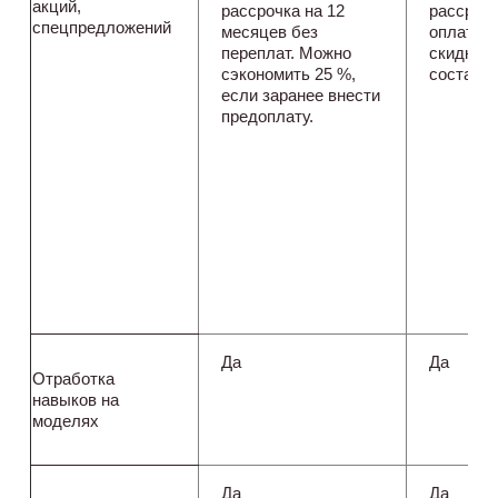
акций,
рассрочка на 12
рассрочк
спецпредложений
месяцев без
оплате з
переплат. Можно
скидка
сэкономить 25 %,
составля
если заранее внести
предоплату.
Да
Да
Отработка
навыков на
моделях
Да
Да