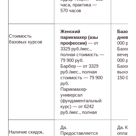
часа, практика —
570 часов
Женский
Базовы
Стоимость
парикмахер (азы
дневно
базовых курсов
профессии)
— от
000 руб.
3329 руб./мес.,
Базовый
полная стоимость —
вечерни
79 900 руб.
000 руб.
Барбер — от 3329
Базовый
руб./мес., полная
выходно
стоимость — 79 900
150 000 
руб.
Парикмахер-
универсал
(фундаментальный
курс) — от 6242
руб./мес., полная
Да.
Да. Кур
Наличие скидок,
Предоставляется
оплатить