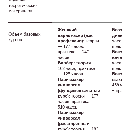
теоретических
материалов
Женский
Базовы
Объем базовых
парикмахер (азы
дневной
курсов
профессии)
: теория
часов (т
— 177 часов,
практика
практика — 240
Базовы
часов
вечерни
Барбер: теория
—
часа (те
162 часа, практика
практика
— 125 часов
Базовый
Парикмахер-
выходно
универсал
459 часо
(фундаментальный
+ практи
курс)
: теория — 177
часов, практика —
510 часов
Парикмахер-
универсал
(расширенный
курс)
: теория — 182